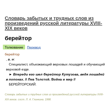
Словарь забытых и трудных слов из
произведений русской литературы ХVIII-
ХIХ веков
берейтор
Толкование
Перевод
берейтор
,
а
,
м
:
Специалист, объезжающий верховых лошадей и обучающий
верховой езде.
►
Впереди его шел берейтор Кутузова
,
ведя лошадей
в попонах
. // Лев Толстой. Война и мир //
БЕРЕЙТОРСКИЙ.
Словарь забытых и трудных слов из произведений русской литературы ХVIII-
ХIХ веков
.
сост. Л. А. Глинкина
.
1998
.