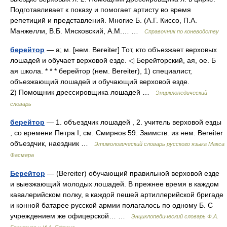
Подготавливает к показу и помогает артисту во время
репетиций и представлений. Многие Б. (А.Г. Киссо, П.А.
Манжелли, В.Б. Мясковский, A.M.… …
Справочник по коневодству
берейтор
— а; м. [нем. Bereiter] Тот, кто объезжает верховых
лошадей и обучает верховой езде. ◁ Берейторский, ая, ое. Б
ая школа. * * * берейтор (нем. Bereiter), 1) специалист,
объезжающий лошадей и обучающий верховой езде.
2) Помощник дрессировщика лошадей …
Энциклопедический
словарь
берейтор
— 1. объездчик лошадей , 2. учитель верховой езды
, со времени Петра I; см. Смирнов 59. Заимств. из нем. Bereiter
объездчик, наездник …
Этимологический словарь русского языка Макса
Фасмера
Берейтор
— (Bereiter) обучающий правильной верховой езде
и выезжающий молодых лошадей. В прежнее время в каждом
кавалерийском полку, в каждой пешей артиллерийской бригаде
и конной батарее русской армии полагалось по одному Б. С
учреждением же офицерской… …
Энциклопедический словарь Ф.А.