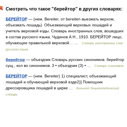
Смотреть что такое "берейтор" в других словарях:
БЕРЕЙТОР
— (нем. Bereiter, от bereiten выезжать верхом,
объезжать лошадь). Объезжающий верховых лошадей и
учитель верховой езды. Словарь иностранных слов, вошедших
в состав русского языка. Чудинов А.Н., 1910. БЕРЕЙТОР лицо,
обучающее правильной верховой… …
Словарь иностранных слов
русского языка
берейтор
— объездчик Словарь русских синонимов. берейтор
сущ., кол во синонимов: 3 • объездчик (3) • …
Словарь синонимов
БЕРЕЙТОР
— (нем. Bereiter) 1) специалист, объезжающий
лошадей и обучающий верховой езде2)] Помощник
дрессировщика лошадей в цирке …
Большой Энциклопедический
словарь