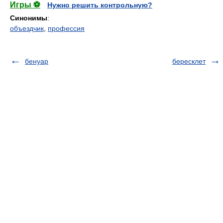
Игры ⚽
Нужно решить контрольную?
Синонимы
:
объездчик
,
профессия
бенуар
бересклет